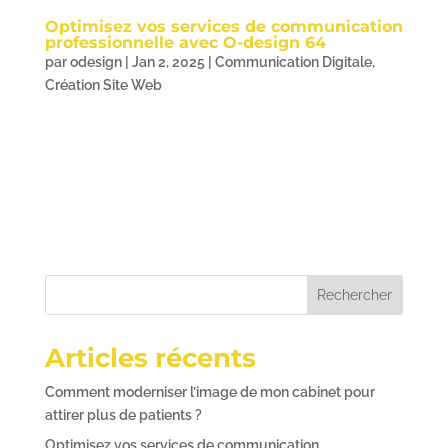
Optimisez vos services de communication
professionnelle avec O-design 64
par
odesign
|
Jan 2, 2025
|
Communication Digitale
,
Création Site Web
O-DESIGN 64 Optimisez vos services de
communication professionnelle Dans le monde
turbulent des affaires d’aujourd’hui, la nécessité
d’innover dans la communication professionnelle n’a
jamais été aussi impérative. Avec une avalanche...
Rechercher
Articles récents
Comment moderniser l’image de mon cabinet pour
attirer plus de patients ?
Optimisez vos services de communication