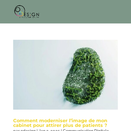
Comment moderniser l’image de mon
cabinet pour attirer plus de patients ?
par
odesign
|
Jan 3, 2025
|
Communication Digitale
,